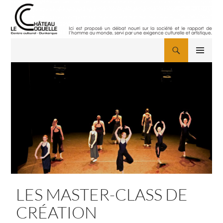
Aller
au
contenu
Recherche
MENU
PRINCIPAL
LES MASTER-CLASS DE
CRÉATION