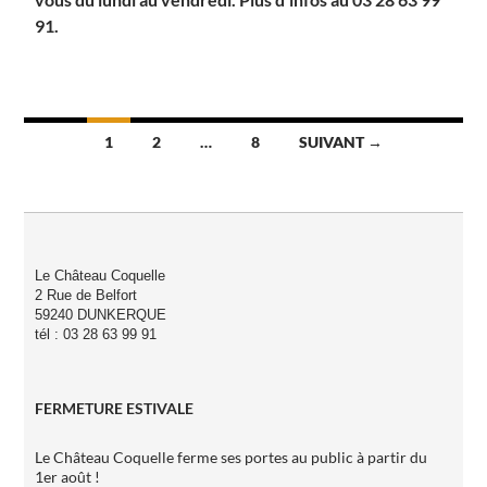
91.
Navigation
1
2
…
8
SUIVANT →
des
articles
Le Château Coquelle
2 Rue de Belfort
59240 DUNKERQUE
tél : 03 28 63 99 91
FERMETURE ESTIVALE
Le Château Coquelle ferme ses portes au public à partir du
1er août !