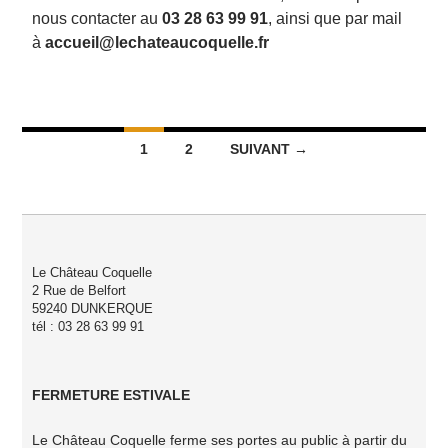
nous contacter au
03 28 63 99 91
, ainsi que par mail
à
accueil@lechateaucoquelle.fr
Navigation
1
2
SUIVANT →
des
articles
Le Château Coquelle
2 Rue de Belfort
59240 DUNKERQUE
tél : 03 28 63 99 91
FERMETURE ESTIVALE
Le Château Coquelle ferme ses portes au public à partir du