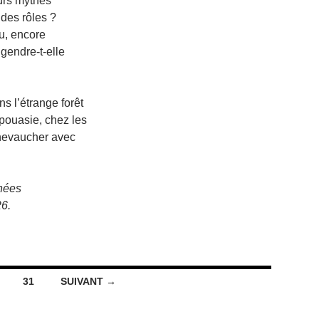
urs mythes
 des rôles ?
au, encore
gendre-t-elle
ns l’étrange forêt
pouasie, chez les
chevaucher avec
rnées
6.
31
SUIVANT →