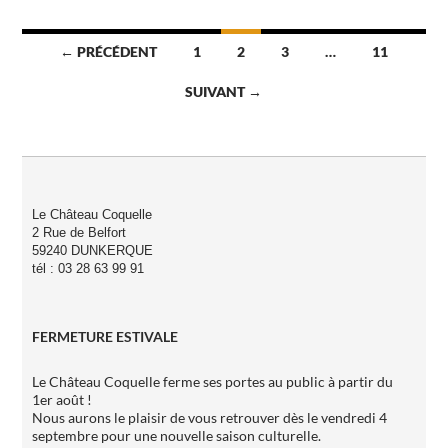
Navigation
← PRÉCÉDENT
1
2
3
…
11
des
SUIVANT →
articles
Le Château Coquelle
2 Rue de Belfort
59240 DUNKERQUE
tél : 03 28 63 99 91
FERMETURE ESTIVALE
Le Château Coquelle ferme ses portes au public à partir du
1er août !
Nous aurons le plaisir de vous retrouver dès le vendredi 4
septembre pour une nouvelle saison culturelle.