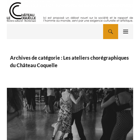
Aller
au
contenu
Recherche
MENU
PRINCIPAL
Archives de catégorie : Les ateliers chorégraphiques
du Château Coquelle